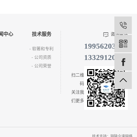
1
闻中心
技术服务
咨询电话
19956203423
- 软著和专利
13329120781
- 公司资质
- 公司荣誉
扫二维
码
关注我
们更多
技术支持：
铜陵企速网络