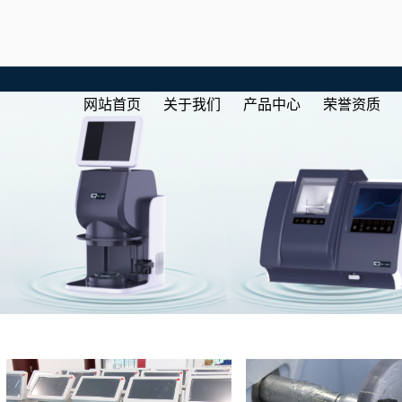
网站首页
关于我们
产品中心
荣誉资质