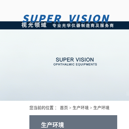
您当前的位置 ：
首页
>
生产环境
>
生产环境
生产环境