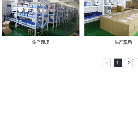
生产现场
生产现场
«
1
2