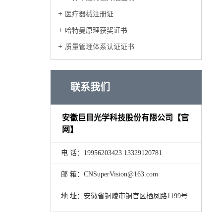
医疗器械注册证
哈特曼原理获奖证书
质量管理体系认证证书
联系我们
安徽巨目光学科技股份有限公司【官
网】
电 话：19956203423 13329120781
邮 箱：CNSuperVision@163.com
地 址：安徽省铜陵市铜官区栖凤路1199号